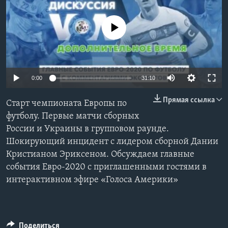
Learning English
No media source currently available
СОЦИАЛЬНЫЕ СЕТИ
0:00
31:10
Языки
Прямая ссылка
Старт чемпионата Европы по
футболу. Первые матчи сборных
России и Украины в групповом раунде.
Шокирующий инцидент с лидером сборной Дании
Кристианом Эриксеном. Обсуждаем главные
события Евро-2020 с приглашенными гостями в
интерактивном эфире «Голоса Америки»
Поделиться