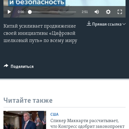
Learning English
0:00
2:51
Прямая ссылка
СОЦИАЛЬНЫЕ СЕТИ
Китай усиливает продвижение
своей инициативы «Цифровой
шелковый путь» по всему миру
Языки
Поделиться
Читайте также
США
Спикер Маккарти рассчитывает,
что Конгресс одобрит законопроект