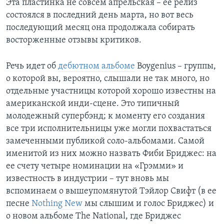
Эта пластинка не совсем апрельская – ее релиз
состоялся в последний день марта, но вот весь
последующий месяц она продолжала собирать
восторженные отзывы критиков.
Речь идет об
дебютном альбоме
Boygenius – группы,
о которой вы, вероятно, слышали не так много, но
отдельные участницы которой хорошо известны на
американской инди-сцене. Это типичный
молодежный супербэнд; к моменту его создания
все три исполнительницы уже могли похвастаться
замеченными публикой соло-альбомами. Самой
именитой из них можно назвать Фиби Бриджес: на
ее счету четыре номинации на «Грэмми» и
известность в индустрии – тут вновь мы
вспоминаем о вышеупомянутой Тэйлор Свифт (в ее
песне
Nothing New
мы слышим и голос Бриджес) и
о новом альбоме The National, где Бриджес