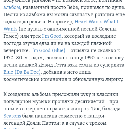
получилось удачной – по крайней мере, критикам
альбом
, названный просто Bebe, пришелся по душе.
Песни из альбома вы могли слышать в ротации еще
задолго до релиза. Например,
Heart Wants What It
Wants
(не путать с одноименной песней Селены
Гомес) или трек
I'm Good
, который за последние
полгода звучал едва ли не на каждой пляжной
вечеринке.
I'm Good (Blue)
– отсылка не сколько к
1970–80-м годам, сколько к концу 1990-х: за основу
песни диджей Дэвид Гетта взял сэмпл из суперхита
Blue (Da Ba Dee)
, добавив в него лишь
косметические изменения и обновленную лирику.
К созданию альбома приложили руку и классики
популярной музыки прошлых десятилетий – при
этом из совершенно разных жанров. Так, баллада
Seasons
была написана совместно с кантри-
легендой Долли Партон; а в случае с треком