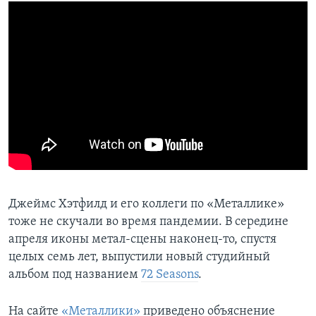
Джеймс Хэтфилд и его коллеги по «Металлике»
тоже не скучали во время пандемии. В середине
апреля иконы метал-сцены наконец-то, спустя
целых семь лет, выпустили новый студийный
альбом под названием
72 Seasons
.
На сайте
«Металлики»
приведено объяснение