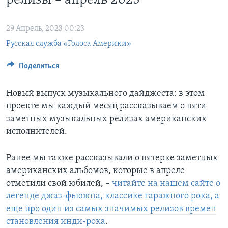
релизы – апрель 2023
Learning English
29 Апрель, 2023 00:23
Русская служба «Голоса Америки»
СОЦИАЛЬНЫЕ СЕТИ
Поделиться
Языки
Новый выпуск музыкального дайджеста: в этом
проекте мы каждый месяц рассказываем о пяти
заметных музыкальных релизах американских
исполнителей.
Ранее мы также рассказывали о пятерке заметных
американских альбомов, которые в апреле
отметили свой юбилей, –
читайте на нашем сайте о
легенде джаз-фьюжна, классике гаражного рока, а
еще про один из самых значимых релизов времен
становления инди-рока
.