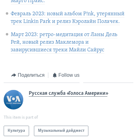
Марго Прайс.
Февраль 2023: новый альбом P!nk, утерянный
трек Linkin Park и релиз Кэролайн Полачек.
Март 2023: ретро-медитация от Ланы Дель
Рей, новый релиз Маклемора и
завирусившиеся треки Майли Сайрус
Поделиться
Follow us
Русская служба «Голоса Америки»
This item is part of
Культура
Музыкальный дайджест