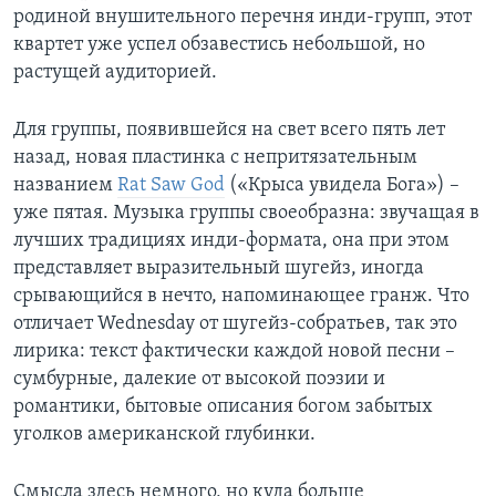
родиной внушительного перечня инди-групп, этот
квартет уже успел обзавестись небольшой, но
растущей аудиторией.
Для группы, появившейся на свет всего пять лет
назад, новая пластинка с непритязательным
названием
Rat Saw God
(«Крыса увидела Бога») –
уже пятая. Музыка группы своеобразна: звучащая в
лучших традициях инди-формата, она при этом
представляет выразительный шугейз, иногда
срывающийся в нечто, напоминающее гранж. Что
отличает Wednesday от шугейз-собратьев, так это
лирика: текст фактически каждой новой песни –
сумбурные, далекие от высокой поэзии и
романтики, бытовые описания богом забытых
уголков американской глубинки.
Смысла здесь немного, но куда больше