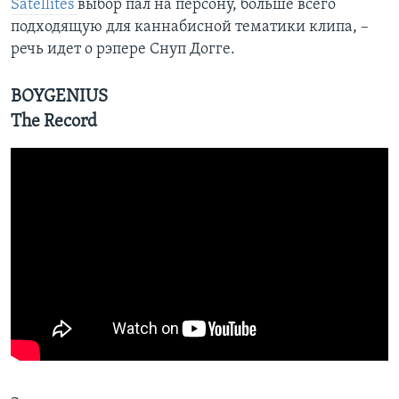
Satellites
выбор пал на персону, больше всего
подходящую для каннабисной тематики клипа, –
речь идет о рэпере Снуп Догге.
BOYGENIUS
The Record