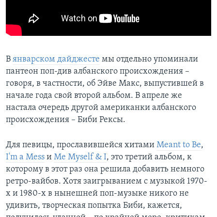
В
январском дайджесте
мы отдельно упоминали
пантеон поп-див албанского происхождения –
говоря, в частности, об Эйве Макс, выпустившей в
начале года свой второй альбом. В апреле же
настала очередь другой американки албанского
происхождения – Биби Рексы.
Для певицы, прославившейся хитами
Meant to Be
,
I'm a Mess
и
Me Myself & I
, это третий альбом, к
которому в этот раз она решила добавить немного
ретро-вайбов. Хотя заигрыванием с музыкой 1970-
х и 1980-х в нынешней поп-музыке никого не
удивить, творческая попытка Биби, кажется,