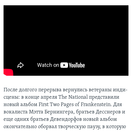
После долгого перерыва вернулись ветераны инди-
сцены: в конце апреля The National представили
новый альбом First Two Pages of Frankenstein. Для
вокалиста Мэтта Бернингера, братьев Десснеров и
еще одних братьев Девендорфов новый альбом
окончательно оборвал творческую паузу, в которую