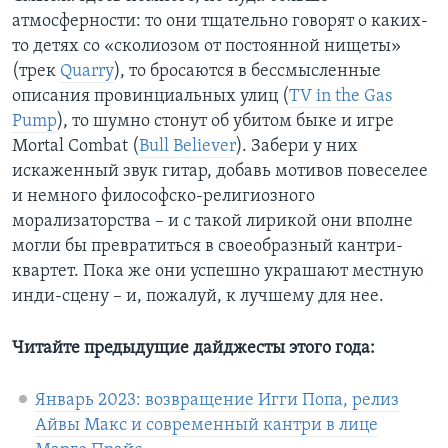
атмосферности: то они тщательно говорят о каких-
то детях со «сколиозом от постоянной нищеты»
(трек
Quarry
), то бросаются в бессмысленные
описания провинциальных улиц (
TV in the Gas
Pump
), то шумно стонут об убитом быке и игре
Mortal Combat (
Bull Believer
). Забери у них
искаженный звук гитар, добавь мотивов повеселее
и немного философско-религиозного
морализаторства – и с такой лирикой они вполне
могли бы превратиться в своеобразный кантри-
квартет. Пока же они успешно украшают местную
инди-сцену – и, пожалуй, к лучшему для нее.
Читайте предыдущие дайджесты этого года:
Январь 2023: возвращение Игги Попа, релиз
Айвы Макс и современный кантри в лице