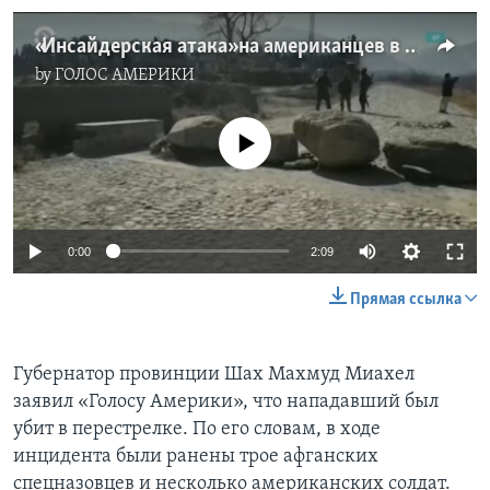
«Инсайдерская атака» на американцев в Афганистане
by
ГОЛОС АМЕРИКИ
No media source currently available
0:00
2:09
Прямая ссылка
Губернатор провинции Шах Махмуд Миахел
заявил «Голосу Америки», что нападавший был
убит в перестрелке. По его словам, в ходе
инцидента были ранены трое афганских
спецназовцев и несколько американских солдат.