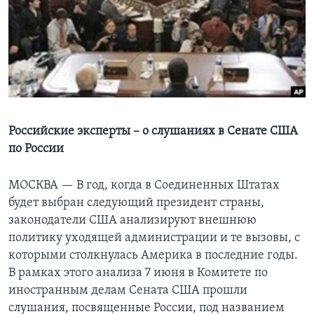
Learning English
СОЦИАЛЬНЫЕ СЕТИ
Языки
Российские эксперты – о слушаниях в Сенате США
по России
МОСКВА — В год, когда в Соединенных Штатах
будет выбран следующий президент страны,
законодатели США анализируют внешнюю
политику уходящей администрации и те вызовы, с
которыми столкнулась Америка в последние годы.
В рамках этого анализа 7 июня в Комитете по
иностранным делам Сената США прошли
слушания, посвященные России, под названием