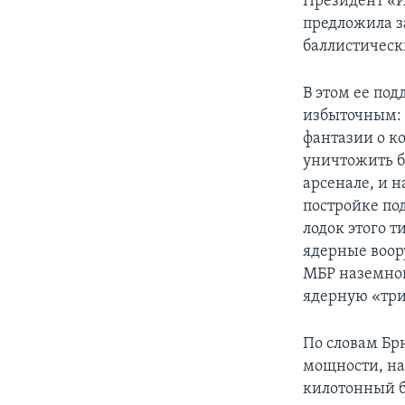
Президент «И
предложила з
баллистическ
В этом ее по
избыточным: 
фантазии о к
уничтожить б
арсенале, и 
постройке по
лодок этого 
ядерные воор
МБР наземног
ядерную «три
По словам Бр
мощности, на
килотонный б