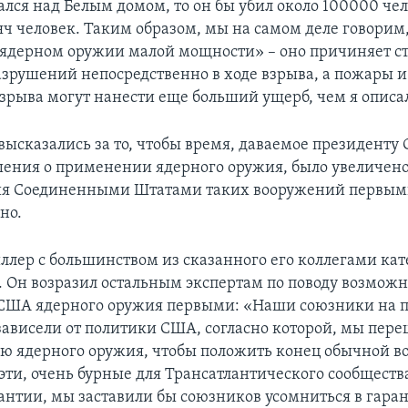
ался над Белым домом, то он бы убил около 100000 че
яч человек. Таким образом, мы на самом деле говорим,
«ядерном оружии малой мощности» – оно причиняет с
азрушений непосредственно в ходе взрыва, а пожары и
взрыва могут нанести еще больший ущерб, чем я описа
 высказались за то, чтобы время, даваемое президенту
ения о применении ядерного оружия, было увеличено
я Соединенными Штатами таких вооружений первым
но.
лер с большинством из сказанного его коллегами ка
я. Он возразил остальным экспертам по поводу возмож
США ядерного оружия первыми: «Наши союзники на 
зависели от политики США, согласно которой, мы пере
ю ядерного оружия, чтобы положить конец обычной во
 эти, очень бурные для Трансатлантического сообществ
рантии, мы заставили бы союзников усомниться в гар