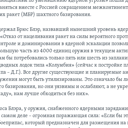
нициативы по уменьшению ядерной угрозы» пошла д
аняться вместе с Россией сокращением межконтинен
их ракет (МБР) шахтного базирования.
ддержал Брюс Блэр, назвавший нынешний уровень яд
«Отказ от нацеливания ракет на силы вероятного прот
онтроле и доминировании в ядерной эскалации позвол
ольшую часть из 4000 единиц оружия в текущем акт
нам бы потребовались только пять или шесть из заплан
дводных лодок типа «Колумбия» (сейчас к постройке п
типа – Д.Г.). Все другие существующие и планируемые 
ужения могут быть утилизированы. Это означало бы 
о базирования, но они уязвимы и ослабляют, а не укр
аду», нам лучше обходиться без них».
юса Блэра, у оружия, снабженного ядерными зарядам
 самом деле – огромная поражающая сила: «Если бы эт
оеприпас, который предназначен для размещения на