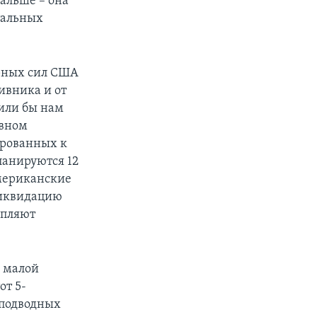
альше – она
тальных
ерных сил США
ивника и от
или бы нам
ивном
ированных к
ланируются 12
американские
ликвидацию
епляют
и малой
от 5-
 подводных