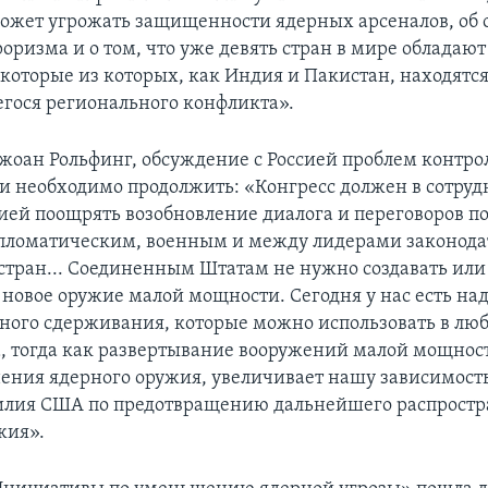
ожет угрожать защищенности ядерных арсеналов, об 
роризма и о том, что уже девять стран в мире обладаю
которые из которых, как Индия и Пакистан, находятся
ося регионального конфликта».
оан Рольфинг, обсуждение с Россией проблем контро
 необходимо продолжить: «Конгресс должен в сотруд
ей поощрять возобновление диалога и переговоров п
пломатическим, военным и между лидерами законода
 стран... Соединенным Штатам не нужно создавать или
 новое оружие малой мощности. Сегодня у нас есть н
рного сдерживания, которые можно использовать в люб
, тогда как развертывание вооружений малой мощнос
ения ядерного оружия, увеличивает нашу зависимость
илия США по предотвращению дальнейшего распрост
жия».