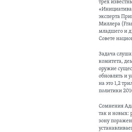
трех известн
«Инициатива 
эксперта При
Миллера (Fra
младшего и д
Совете нацио
Задача слуша
комитета, де
оружие сущест
обновлять и у
на это 1,2 тр
политики 201
Сомнения Ада
так и новых:
зону поражен
устанавливае