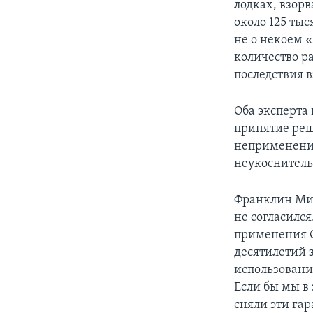
лодках, взорв
около 125 тыс
не о некоем 
количество р
последствия 
Оба эксперта
принятие реш
неприменени
неукоснитель
Франклин Мил
не согласилс
применения 
десятилетий 
использовани
Если бы мы в
сняли эти га