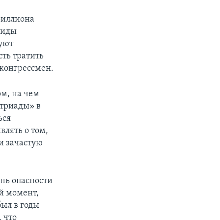
риллиона
виды
буют
сть тратить
л конгрессмен.
м, на чем
 триады» в
ься
влять о том,
и зачастую
ень опасности
й момент,
был в годы
 что