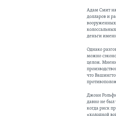
Адам Смит на
долларов и р
вооруженных 
колоссальных
деньги именно
Однако разго
можно сэконо
целом. Мнени
производство
что Вашингто
противополо
Джоан Рольфи
давно не был
когда риск п
«холодной во