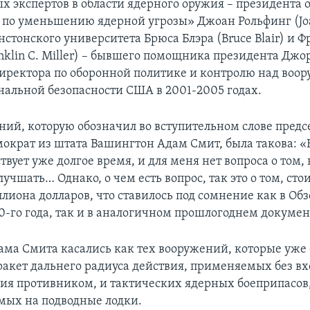
ых экспертов в области ядерного оружия – президента
по уменьшению ядерной угрозы» Джоан Рольфинг (Joan
нстонского университета Брюса Блэра (Bruce Blair) и 
nklin C. Miller) – бывшего помощника президента Дж
иректора по оборонной политике и контролю над воо
нальной безопасности США в 2001-2005 годах.
ний, которую обозначил во вступительном слове предс
мократ из штата Вашингтон Адам Смит, была такова: 
вует уже долгое время, и для меня нет вопроса о том,
лучшать… Однако, о чем есть вопрос, так это о том, сто
иллиона долларов, что ставилось под сомнение как в Об
0-го года, так и в аналогичном прошлогоднем докумен
ма Смита касались как тех вооружений, которые уже 
 ракет дальнего радиуса действия, применяемых без в
ия противником, и тактических ядерных боеприпасов
мых на подводные лодки.