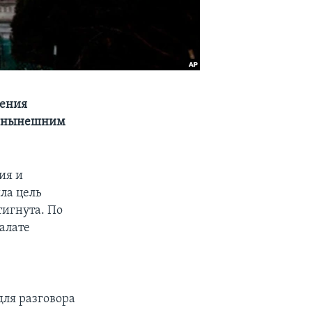
ления
ия нынешним
ия и
ла цель
тигнута. По
алате
ля разговора