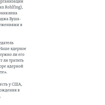
 организации
 Rohlfing),
Франклина
орджа Буша-
ружениями в
едатель
«Наше ядерное
 нужно ли его
ит ли тратить
зоре ядерной
те».
есть у США,
хождения в
,