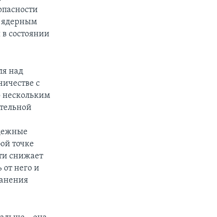
опасности
т ядерным
 в состоянии
ля над
ничестве с
о нескольким
тельной
адежные
ой точке
ти снижает
 от него и
ранения