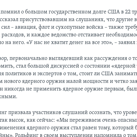
помнил о большом государственном долге США в 22 т
ассказал присутствовавшим на слушаниях, что другие 
сил – авиация, флот и сухопутные войска – также тре
 расходов, и каждое ведомство отстаивает необходимо
 на него. «У нас не хватит денег на все это», – заяви
вор, первоначально выглядевший как рассуждения о то
мить, стал большой дискуссией о состоянии «ядерной
я политиков и экспертов о том, стоит ли США занимат
м нового ядерного оружия малой мощности и четко зая
н никогда не применить ядерное оружие первым, был
жными.
нг призвала участников слушаний осознать, что уров
 так высок, как сейчас: «Мы переживаем очень опасны
рименения ядерного оружия стал равен тому, который 
йны». Рольфинг в своем выступлении напомнила о том,