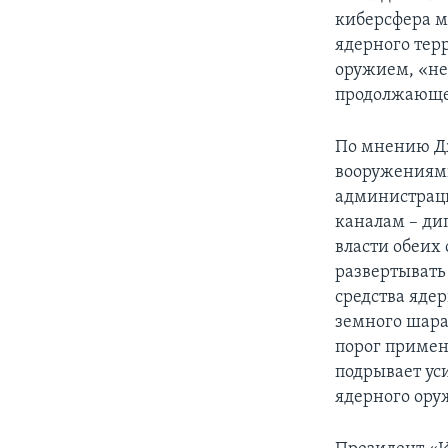
киберсфера м
ядерного тер
оружием, «не
продолжающег
По мнению Дж
вооружениями
администраци
каналам – ди
власти обеих
развертывать
средства яде
земного шара
порог примен
подрывает ус
ядерного ору