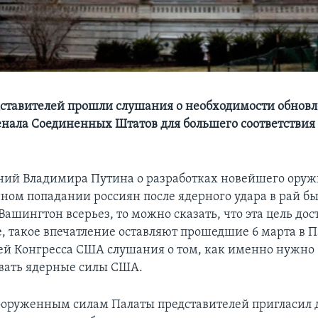
дставителей прошли слушания о необходимости обнов
енала Соединенных Штатов для большего соответств
ений Владимира Путина о разработках новейшего оруж
ном попадании россиян после ядерного удара в рай бы
ашингтон всерьез, то можно сказать, что эта цель дос
, такое впечатление оставляют прошедшие 6 марта в П
ей Конгресса США слушания о том, как именно нужно
вать ядерные силы США.
ооруженным силам Палаты представителей пригласил д