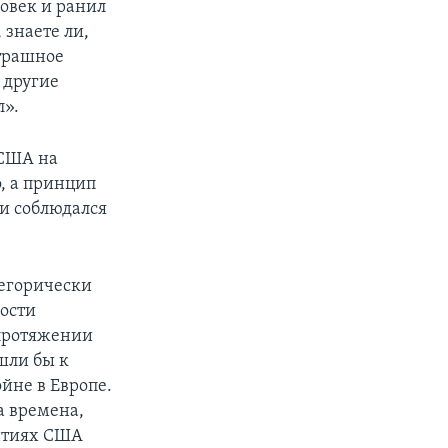
ловек и ранил
 знаете ли,
трашное
 другие
л».
 США на
, а принцип
и соблюдался
тегорически
ности
протяжении
шли бы к
йне в Европе.
а времена,
антиях США