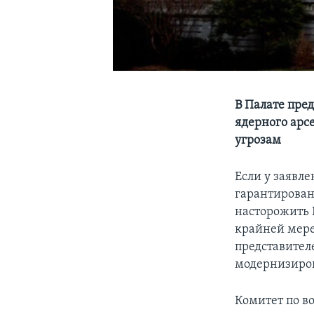
В Палате пре
ядерного арс
угрозам
Если у заявл
гарантирован
насторожить В
крайней мере
представител
модернизиро
Комитет по в