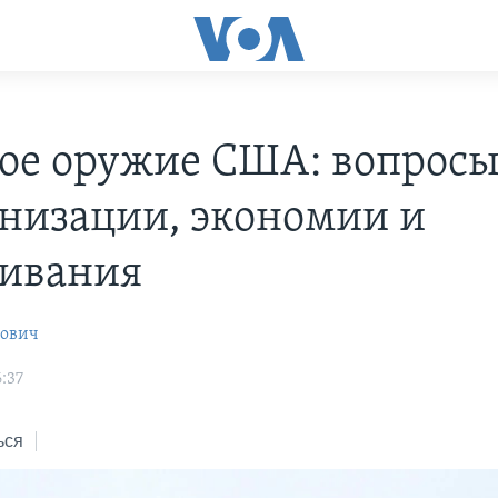
ое оружие США: вопрос
низации, экономии и
ивания
рович
:37
ься