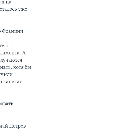
ах на
сталось уже
о Франции
тест в
рламента. А
получаются
нать, хотя бы
нчили
о капитан-
ровать
лай Петров