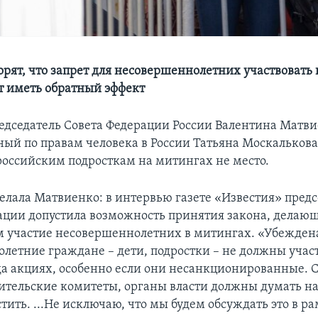
орят, что запрет для несовершеннолетних участвовать 
ет иметь обратный эффект
дседатель Совета Федерации России Валентина Матви
ый по правам человека в России Татьяна Москалькова
 российским подросткам на митингах не место.
делала Матвиенко: в интервью газете «Известия» предс
ации допустила возможность принятия закона, делаю
участие несовершеннолетних в митингах. «Убеждена
летние граждане – дети, подростки – не должны участ
да акциях, особенно если они несанкционированные. 
дительские комитеты, органы власти должны думать на
стить. ...Не исключаю, что мы будем обсуждать это в р