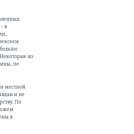
авленных
– в
ии,
лексеем
 больше
 Некоторые из
чины, по
ли местной
авдан и не
рству. По
люжем
ены в