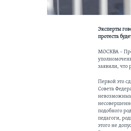
Эксперты гов
протеста буд
МОСКВА – Пре
уполномоченн
заявили, что
Первой это с
Совета Федер
невозможным 
несовершенно
подобного ро
педагоги, ро
этого не допу