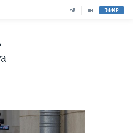
ЭФИР
ь
та