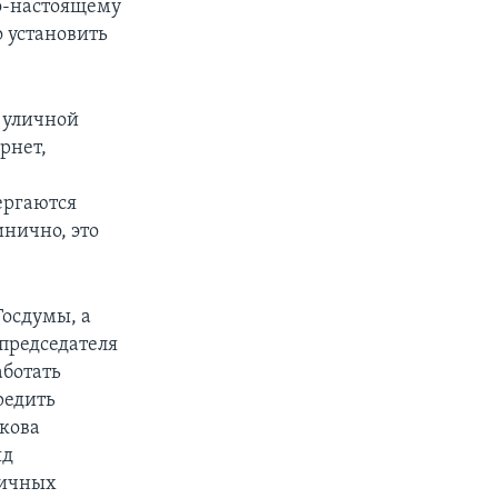
по-настоящему
 установить
в уличной
рнет,
вергаются
инично, это
Госдумы, а
председателя
аботать
редить
ькова
яд
личных