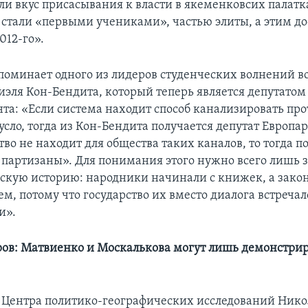
ли вкус присасывания к власти в якеменковсих палатк
 стали «первыми учениками», частью элиты, а этим до
012-го».
поминает одного из лидеров студенческих волнений в
ниэля Кон-Бендита, который теперь является депутатом
та: «Если система находит способ канализировать про
сло, тогда из Кон-Бендита получается депутат Европа
тво не находит для общества таких каналов, то тогда 
партизаны». Для понимания этого нужно всего лишь з
усскую историю: народники начинали с книжек, а зако
м, потому что государство их вместо диалога встречал
и».
ов: Матвиенко и Москалькова могут лишь демонстри
 Центра политико-географических исследований Нико