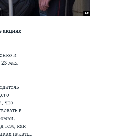
в акциях
енко и
 23 мая
едатель
щего
, что
вовать в
Семьи,
д тем, как
амках палаты.