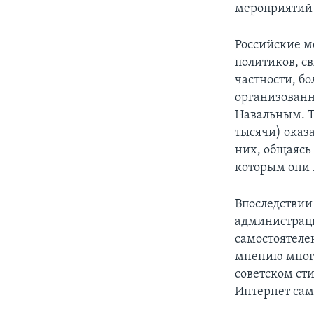
мероприятий 
Российские м
политиков, с
частности, б
организованн
Навальным. Т
тысячи) оказ
них, общаясь
которым они 
Впоследствии
администраци
самостоятелен
мнению многи
советском ст
Интернет сам