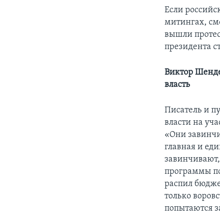
Если российс
митингах, см
вышли протес
президента с
Виктор Шенде
власть
Писатель и п
власти на уч
«Они завинчив
главная и еди
завинчивают,
программы по
распил бюджет
только воровс
попытаются за