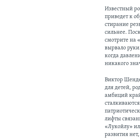
Известный ро
приведет к об
стирание резь
сильнее. Пос
смотрите на 
вырвало руки.
когда давлен
никакого зна
Виктор Шенде
для детей, р
амбиций край
сталкиваются 
патриотическо
лифты связан
«Лукойлу» ил
развития нет,