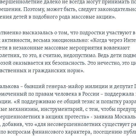
овершеннолетние далеко не всегда могут принимать 
ешения. Поэтому, может быть, следует законодательно
ения детей в подобного рода массовые акции».
твиенко высказалась о том, что подростки участвуют 
 активности, весьма эмоционально: «Когда через Инте
ети в незаконные массовые мероприятия вовлекают
етних, то это, я считаю, недопустимо. Ведь дети под
розой оказывается их безопасность. Это нечестно, это ц
вственных и гражданских норм».
алькова – бывший генерал-майор милиции и депутат 
омоченный по правам человека в России – поддержала 
ации. «Я поддерживаю ее общий тезис и попытку разр
ые механизмы, инструментарий, с тем, чтобы предуп
вершеннолетних в акциях протеста» - заявила Москал
 добавив, что «для несовершеннолетних существует р
по вопросам финансового характера, посещению пуб