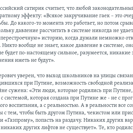
ссийский сатирик считает, что любой законодательны
ратному эффекту: «Всякое закручивание гаек – это оч
бы. До какого-то момента это работает, но потом срыв
кольку давление рассчитать в системе никогда не удае
«перестроечную» историю, когда думали немножко отк
 Никто вообще не знает, какое давление в системе, он
ие будет по-настоящему сильное, разумеется, никакие
чения иметь не будут».
рович уверен, что выход школьников на улицы связан 
одившихся при Путине, возможность свободной реализ
не сужена: «Эти люди, которые родились при Путине,
с системой, которая создана при Путине же - не с пр
го воспитания, а с реальностью. А в реальности все 
ы с тем, чтобы быть другом Путина, чекистом или прис
и «Газпрому», попасть на раздачу. Никаких других ва
 никаких других лифтов не существует». Те, кто роди