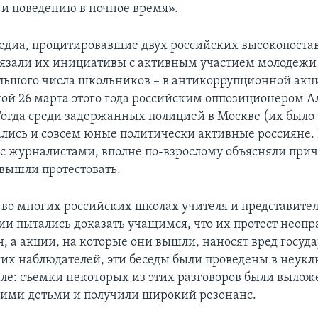
и поведению в ночное время».
едиа, процитировавшие двух российских высокопост
вязали их инициативы с активным участием молодежи 
ольшого числа школьников – в антикоррупционной акц
ой 26 марта этого года российским оппозиционером А
огда среди задержанных полицией в Москве (их было
ались и совсем юные политически активные россияне.
 с журналистами, вполне по-взрослому объясняли при
вышли протестовать.
 во многих российских школах учителя и представите
и пытались доказать учащимся, что их протест неопр
, а акции, на которые они вышли, наносят вред госуда
х наблюдателей, эти беседы были проведены в неук
иле: съемки некоторых из этих разговоров были вылож
ими детьми и получили широкий резонанс.