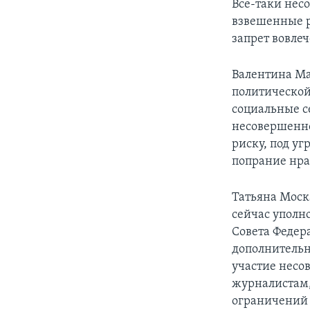
Все-таки нес
взвешенные р
запрет вовлеч
Валентина Ма
политической
социальные с
несовершеннол
риску, под уг
попрание нра
Татьяна Моск
сейчас уполн
Совета Федер
дополнительн
участие несо
журналистам,
ограничений 