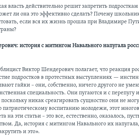
кая власть действительно решит запретить подросткам 
ожет ли она это эффективно сделать? Почему школьни
товать, если вся их жизнь прошла при Владимире Пут
траны?
рович: история с митингом Навального напугала рос
ублицист Виктор Шендерович полагает, что реакция ро
астие подростков в протестных выступлениях — инстин
ают гайки – они, собственно, ничего другого не умеют
нственная специальность. Они пугаются и с перепугу 
 поскольку никак среагировать сущностно они не могу
 патриотическому воспитанию молодежи, этот много
а на эти статьи – это все, естественно, оказалось, пус
твом. Да, история с митингом Навального их напугала
крутить и это».