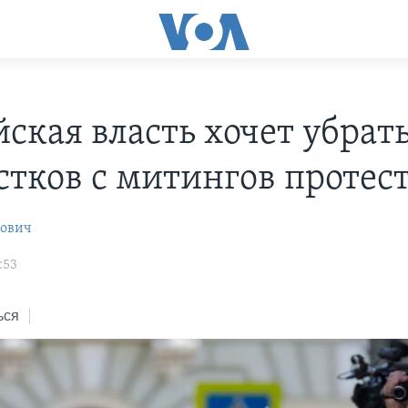
йская власть хочет убрат
стков с митингов протес
рович
:53
ься