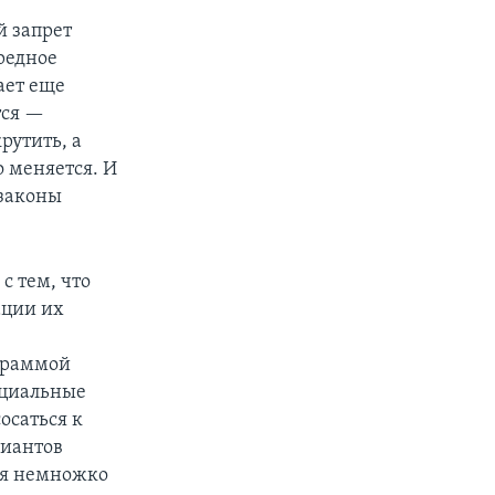
й запрет
ередное
ает еще
тся —
рутить, а
о меняется. И
 законы
с тем, что
ации их
ограммой
социальные
осаться к
риантов
лся немножко