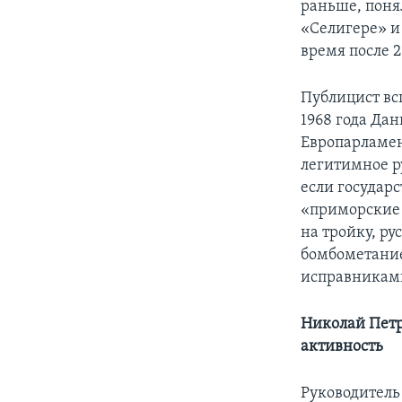
раньше, поня
«Селигере» и
время после 2
Публицист вс
1968 года Да
Европарламен
легитимное ру
если государс
«приморские 
на тройку, р
бомбометание
исправникам
Николай Петр
активность
Руководитель