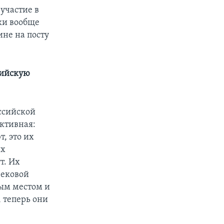
участие в
ки вообще
ине на посту
сийскую
ссийской
ктивная:
, это их
их
т. Их
вековой
тым местом и
, теперь они