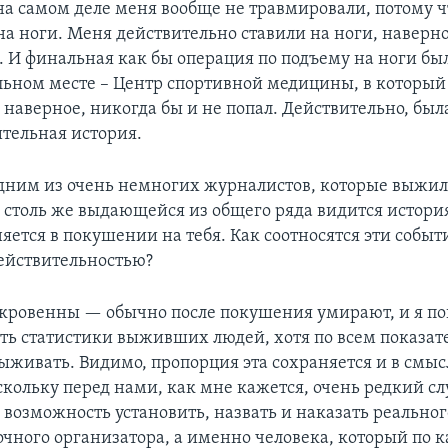
 на самом деле меня вообще не травмировали, потому 
 на ноги. Меня действительно ставили на ноги, наверн
. И финальная как бы операция по подъему на ноги бы
льном месте – Центр спортивной медицины, в который 
 наверное, никогда бы и не попал. Действительно, был
ительная история.
дним из очень немногих журналистов, которые выжил
 столь же выдающейся из общего ряда видится истори
няется в покушении на тебя. Как соотносятся эти событ
ействительностью?
кровенны — обычно после покушения умирают, и я по
сть статистики выживших людей, хотя по всем показат
ыживать. Видимо, пропорция эта сохраняется и в смыс
скольку перед нами, как мне кажется, очень редкий сл
 возможность установить, назвать и наказать реальног
чного организатора, а именно человека, который по к