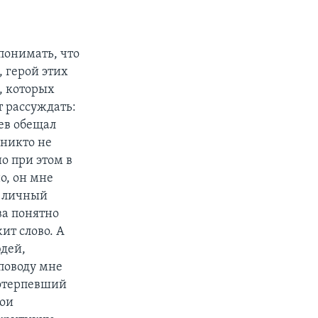
понимать, что
 герой этих
, которых
т рассуждать:
дев обещал
 никто не
о при этом в
о, он мне
д личный
ва понятно
ит слово. А
юдей,
поводу мне
потерпевший
Мои