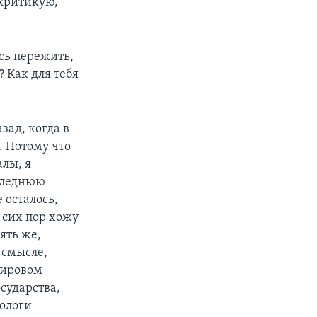
 критикую,
ось пережить,
? Как для тебя
зад, когда в
. Потому что
лы, я
оследнюю
 осталось,
о сих пор хожу
ять же,
 смысле,
мировом
сударства,
ологи –