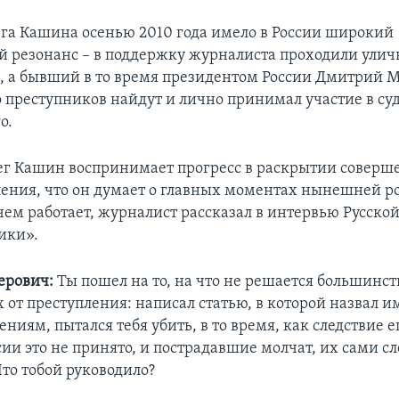
га Кашина осенью 2010 года имело в России широкий
 резонанс – в поддержку журналиста проходили ули
, а бывший в то время президентом России Дмитрий 
о преступников найдут и лично принимал участие в су
о.
лег Кашин воспринимает прогресс в раскрытии соверш
ления, что он думает о главных моментах нынешней р
чем работает, журналист рассказал в интервью Русско
ики».
ерович:
Ты пошел на то, на что не решается большинст
от преступления: написал статью, в которой назвал им
ениям, пытался тебя убить, в то время, как следствие е
ии это не принято, и пострадавшие молчат, их сами сл
Что тобой руководило?