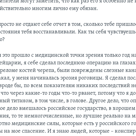
татели могут заметить, что как раз его я особенно не
ействительно многим лично ему обязан.
осто не отдают себе отчет в том, сколько тебе пришл
остояния тебя восстанавливали. Как ты себя чувствуешь
о?
 это прошло с медицинской точки зрения только год на
ейцарии, я себе сделал последнюю операцию на глазах
ереломе костей черепа, были повреждены слезные кана
акал, у меня начиналась эрозия роговицы. Я сделал п
вроде бы, по всем показателям никаких последствий не
 что через какие-то годы что-то рванет, потому что я д
ый титаном, в том числе, в голове. Другое дело, что оп
мое дело вмешалось российское государство, в хорошем
ния, то те немногочисленные, но лучшие реально на 
ютно медицинские силы, которые есть у российского го
 на мое спасение. И я знаю людей, которые – конспир