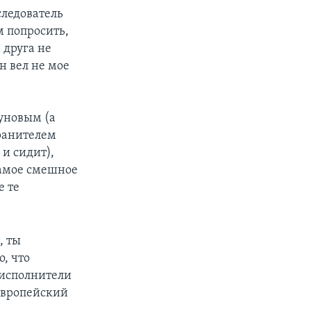
следователь
м попросить,
 друга не
н вел не мое
,
буновым (а
хранителем
 и сидит),
Самое смешное
е те
, ты
, что
 исполнители
 Европейский