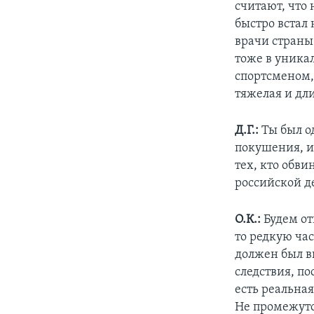
считают, что
быстро встал
врачи страны
тоже в уника
спортсменом,
тяжелая и дл
Д.Г.:
Ты был о
покушения, и
тех, кто обви
российской д
О.К.:
Будем от
то редкую ча
должен был в
следствия, по
есть реальная
Не промежуто