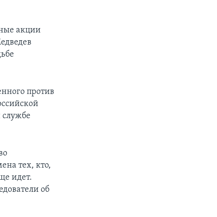
чные акции
Медведев
дьбе
енного против
оссийской
й службе
во
ена тех, кто,
ще идет.
едователи об