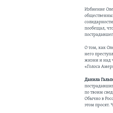
Избиение Оле
общественный
солидарности
пообещал, чт
пострадавшег
О том, как О
него преступ
жизни и над 
«Голоса Амер
Данила Гальп
пострадавших 
по твоим свед
Обычно в Росс
этом просят. 