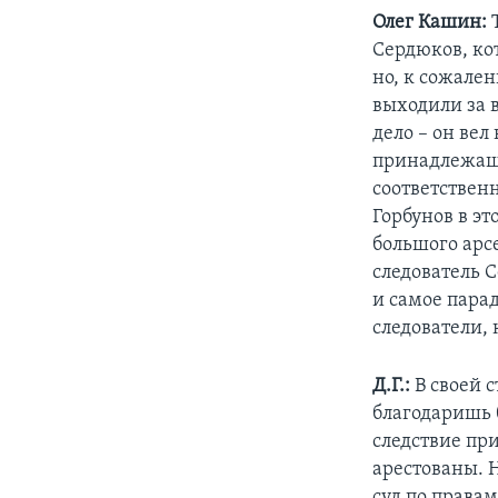
Олег Кашин:
Сердюков, кот
но, к сожален
выходили за в
дело – он вел
принадлежаще
соответственн
Горбунов в э
большого арсе
следователь 
и самое парад
следователи,
Д.Г.:
В своей 
благодаришь 
следствие пр
арестованы. 
суд по правам