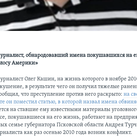
урналист, обнародовавший имена покушавшихся на ег
олосу Америки»
урналист Олег Кашин, на жизнь которого в ноябре 201
кушение, в результате чего он получил тяжелые ранени
сообщил, что преступление против него раскрыто:
на с
те он поместил статью, в которой назвал имена обвин
тся на ставшие ему известными материалы уголовного
все, покушавшиеся на его жизнь, работают на предпри
ых семье губернатора Псковской области Андрея Турча
рналиста как раз осенью 2010 года возник конфликт.