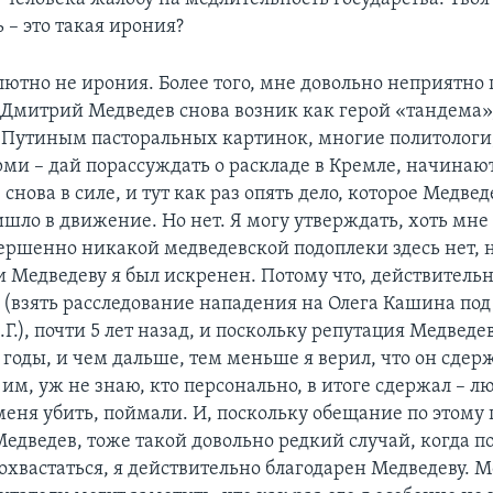
 – это такая ирония?
лютно не ирония. Более того, мне довольно неприятно 
а Дмитрий Медведев снова возник как герой «тандема»,
 Путиным пасторальных картинок, многие политологи
рми – дай порассуждать о раскладе в Кремле, начинаю
 снова в силе, и тут как раз опять дело, которое Медве
шло в движение. Но нет. Я могу утверждать, хоть мне
вершенно никакой медведевской подоплеки здесь нет, н
и Медведеву я был искренен. Потому что, действительн
 (взять расследование нападения на Олега Кашина по
Г.), почти 5 лет назад, и поскольку репутация Медведе
 годы, и чем дальше, тем меньше я верил, что он сдерж
 им, уж не знаю, кто персонально, в итоге сдержал – л
еня убить, поймали. И, поскольку обещание по этому 
Медведев, тоже такой довольно редкий случай, когда 
охвастаться, я действительно благодарен Медведеву. 