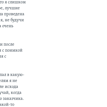
что я слишком
ое, лучшие
ла проведена
я, не будучи
а очень
и после
я с поимкой
ия с
пал в какую-
елям я не
ле исхода
учай, когда
о заказчика.
акой-то