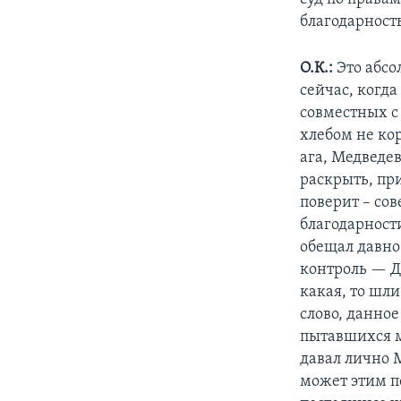
благодарность
О.К.:
Это абсо
сейчас, когд
совместных с
хлебом не ко
ага, Медведев
раскрыть, при
поверит – со
благодарност
обещал давно
контроль — Д.
какая, то шли
слово, данное
пытавшихся м
давал лично 
может этим п