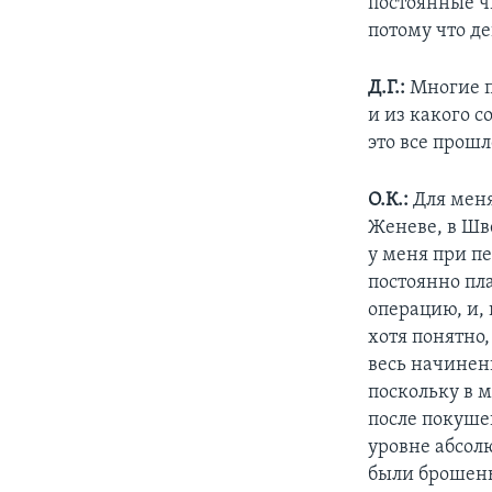
постоянные чи
потому что д
Д.Г.:
Многие пр
и из какого с
это все прошл
О.К.:
Для меня
Женеве, в Шв
у меня при п
постоянно пл
операцию, и, 
хотя понятно,
весь начиненн
поскольку в 
после покуше
уровне абсол
были брошены