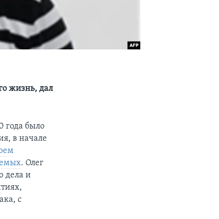
о жизнь, дал
0 года было
я, в начале
воем
яемых
. Олег
 дела и
ятиях,
ка, с