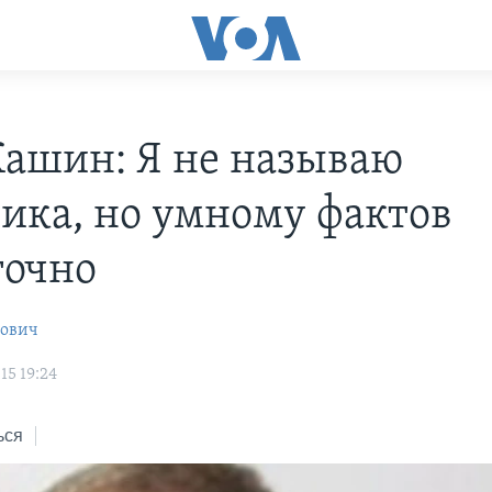
Кашин: Я не называю
чика, но умному фактов
точно
рович
15 19:24
ься