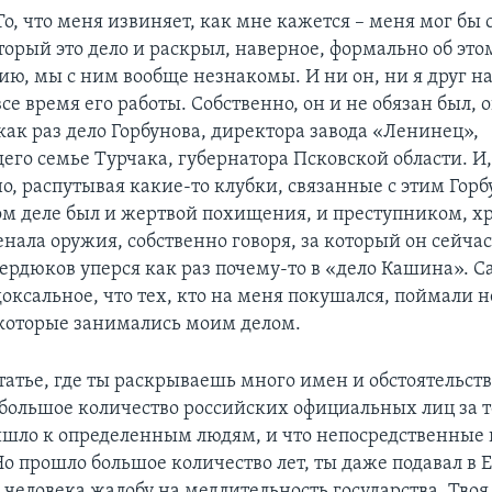
То, что меня извиняет, как мне кажется – меня мог бы 
орый это дело и раскрыл, наверное, формально об это
ию, мы с ним вообще незнакомы. И ни он, ни я друг на
се время его работы. Собственно, он и не обязан был, о
 как раз дело Горбунова, директора завода «Ленинец»,
го семье Турчака, губернатора Псковской области. И
о, распутывая какие-то клубки, связанные с этим Гор
том деле был и жертвой похищения, и преступником, 
нала оружия, собственно говоря, за который он сейчас
Сердюков уперся как раз почему-то в «дело Кашина». 
оксальное, что тех, кто на меня покушался, поймали н
 которые занимались моим делом.
статье, где ты раскрываешь много имен и обстоятельств
большое количество российских официальных лиц за то
ишло к определенным людям, и что непосредственные
Но прошло большое количество лет, ты даже подавал в
 человека жалобу на медлительность государства. Твоя