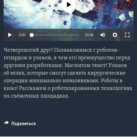
No media source currently available
Learning English
СОЦИАЛЬНЫЕ СЕТИ
0:00
23:08
Четвероногий друг! Познакомимся с роботом-
Языки
гепардом и узнаем, в чем его преимущество перед
другими разработками. Магнитом тянет! Узнаем
об иглах, которые смогут сделать хирургические
операции минимально инвазивными. Роботы в
кино! Расскажем о роботизированных технологиях
на съёмочных площадках.
Поделиться