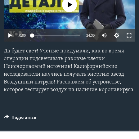
No media source currently available
Learning English
СОЦИАЛЬНЫЕ СЕТИ
0:00
24:30
Да будет свет! Ученые придумали, как во время
Языки
операции подсвечивать раковые клетки
Неисчерпаемый источник! Калифорнийские
исследователи научись получать энергию звезд
Воздушный патруль! Расскажем об устройстве,
которое тестирует воздух на наличие коронавируса
Поделиться