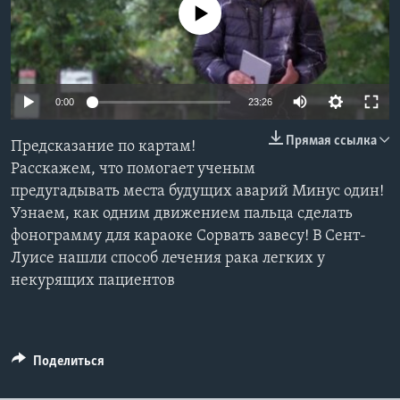
No media source currently available
Learning English
СОЦИАЛЬНЫЕ СЕТИ
0:00
23:26
Прямая ссылка
Предсказание по картам!
Языки
Расскажем, что помогает ученым
предугадывать места будущих аварий Минус один!
Узнаем, как одним движением пальца сделать
фонограмму для караоке Сорвать завесу! В Сент-
Луисе нашли способ лечения рака легких у
некурящих пациентов
Поделиться