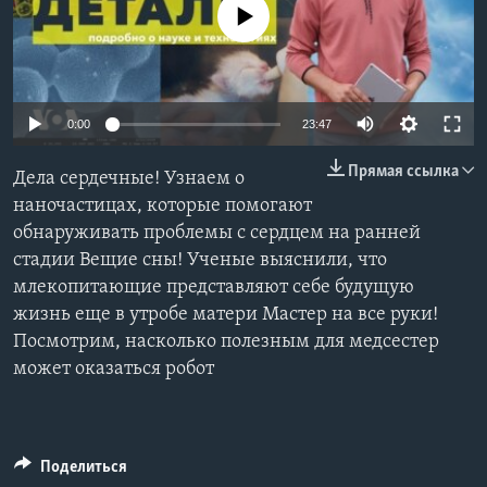
No media source currently available
Learning English
СОЦИАЛЬНЫЕ СЕТИ
0:00
23:47
Прямая ссылка
Дела сердечные! Узнаем о
Языки
наночастицах, которые помогают
обнаруживать проблемы с сердцем на ранней
стадии Вещие сны! Ученые выяснили, что
млекопитающие представляют себе будущую
жизнь еще в утробе матери Мастер на все руки!
Посмотрим, насколько полезным для медсестер
может оказаться робот
Поделиться