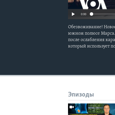
0:00
Обезвоживание! Новое
южном полюсе Марса.
после ослабления кара
который использует п
Эпизоды