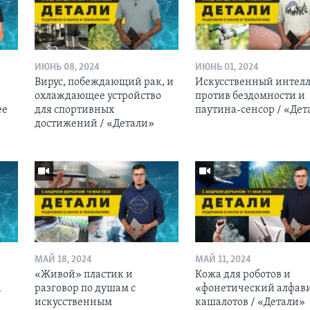
ИЮНЬ 08, 2024
ИЮНЬ 01, 2024
Вирус, побеждающий рак, и
Искусственный интелл
охлаждающее устройство
против бездомности и
ее
для спортивных
паутина-сенсор / «Дет
достижений / «Детали»
МАЙ 18, 2024
МАЙ 11, 2024
«Живой» пластик и
Кожа для роботов и
а
разговор по душам с
«фонетический алфав
искусственным
кашалотов / «Детали»