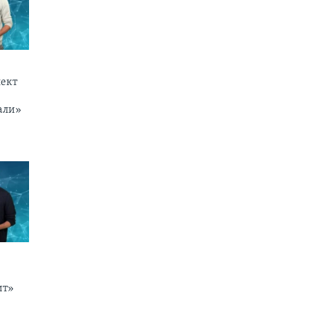
ект
али»
ит»