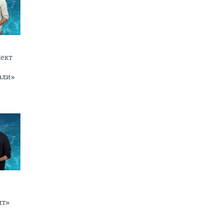
ект
али»
ит»