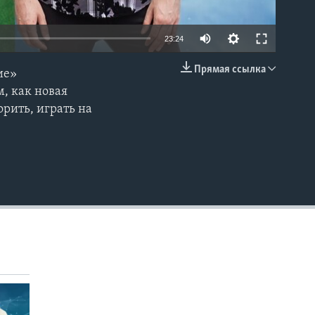
23:24
Прямая ссылка
ие»
EMBED
, как новая
рить, играть на