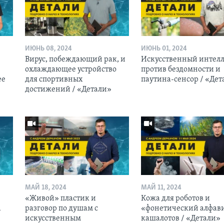
ИЮНЬ 08, 2024
ИЮНЬ 01, 2024
Вирус, побеждающий рак, и
Искусственный интелл
охлаждающее устройство
против бездомности и
ее
для спортивных
паутина-сенсор / «Дет
достижений / «Детали»
МАЙ 18, 2024
МАЙ 11, 2024
«Живой» пластик и
Кожа для роботов и
а
разговор по душам с
«фонетический алфав
искусственным
кашалотов / «Детали»