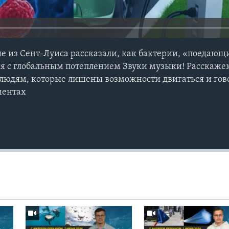
е из Сент-Луиса рассказали, как бактерии, «поедающ
ся с глобальным потеплением Звуки музыки! Расскажем
 людям, которые лишены возможности двигаться и гово
ментах