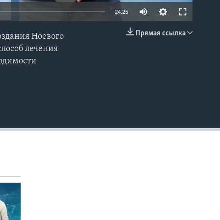
24:25
Прямая ссылка
оздания Ноевого
EMBED
способ лечения
ходимости