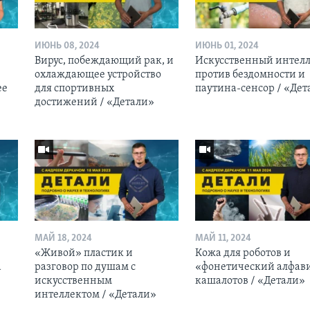
ИЮНЬ 08, 2024
ИЮНЬ 01, 2024
Вирус, побеждающий рак, и
Искусственный интелл
охлаждающее устройство
против бездомности и
ее
для спортивных
паутина-сенсор / «Дет
достижений / «Детали»
МАЙ 18, 2024
МАЙ 11, 2024
«Живой» пластик и
Кожа для роботов и
а
разговор по душам с
«фонетический алфав
искусственным
кашалотов / «Детали»
интеллектом / «Детали»