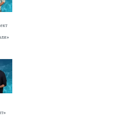
ект
али»
ит»