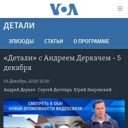
Линки
доступности
Перейти
ДЕТАЛИ
на
ГЛАВНОЕ
основной
ПРОГРАММЫ
ЭПИЗОДЫ
СТАТЬИ
O ПРОГРАММЕ
контент
ПРОЕКТЫ
Перейти
АМЕРИКА
«Детали» c Андреем Деркачем - 5
к
ЭКСПЕРТИЗА
НОВОСТИ ЗА МИНУТУ
УЧИМ АНГЛИЙСКИЙ
основной
декабря
ИНТЕРВЬЮ
ИТОГИ
НАША АМЕРИКАНСКАЯ ИСТОРИЯ
навигации
Перейти
05 Декабрь, 2020 21:30
ФАКТЫ ПРОТИВ ФЕЙКОВ
ПОЧЕМУ ЭТО ВАЖНО?
А КАК В АМЕРИКЕ?
в
Андрей Деркач
Сергей Доготарь
Юрий Закревский
ЗА СВОБОДУ ПРЕССЫ
ДИСКУССИЯ VOA
АРТЕФАКТЫ
поиск
УЧИМ АНГЛИЙСКИЙ
ДЕТАЛИ
АМЕРИКАНСКИЕ ГОРОДКИ
ВИДЕО
НЬЮ-ЙОРК NEW YORK
ТЕСТЫ
ПОДПИСКА НА НОВОСТИ
АМЕРИКА. БОЛЬШОЕ ПУТЕШЕСТВИЕ