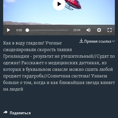
No media source currently available
Learning English
СОЦИАЛЬНЫЕ СЕТИ
0:00
23:04
Прямая ссылка
Как в воду глядели! Ученые
Языки
смоделировали скорость таяния
Гренландии - результат не утешительный//Судят по
одежке! Расскажет о медицинских датчиках, из
которых в буквальном смысле можно сшить любой
предмет гардероба//Солнечная система! Узнаем
больше о том, когда и как ближайшая звезда влияет
на людей
Поделиться