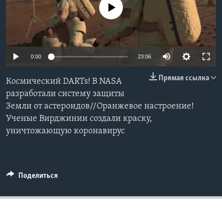
No media source currently available
Learning English
СОЦИАЛЬНЫЕ СЕТИ
0:00
23:06
Прямая ссылка
Космический DARTs! В NASA
Языки
разработали систему защиты
Земли от астероидов//Оранжевое настроение!
Ученые Вирджинии создали краску,
уничтожающую коронавирус
Поделиться