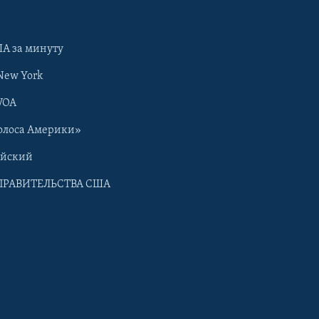
А за минуту
New York
VOA
олоса Америки»
ийский
ПРАВИТЕЛЬСТВА США