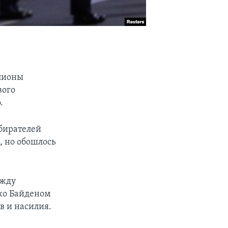
лионы
вого
.
бирателей
, но обошлось
ежду
жо Байденом
в и насилия.