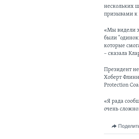
нескольких ш
призывами к 
«Мы видели э
были "одиноки
которые смог
– сказала Кла
Президент не
Хоберт Флинн,
Protection Co
«Я рада сообщ
очень сложног
Поделит