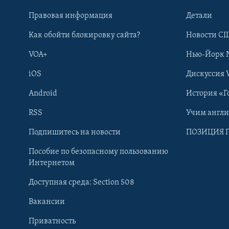
Правовая информация
Детали
Как обойти блокировку сайта?
Новости СШ
VOA+
Нью-Йорк 
iOS
Дискуссия 
Android
История «Г
RSS
Учим англ
Learning English
Подпишитесь на новости
ПОЗИЦИЯ 
Пособие по безопасному пользованию
СОЦИАЛЬНЫЕ СЕТИ
Интернетом
Доступная среда: Section 508
Вакансии
Приватность
Языки