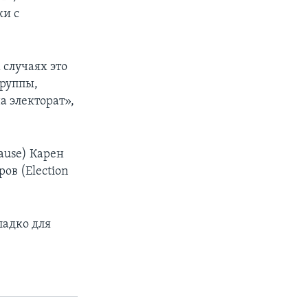
ки с
 случаях это
группы,
а электорат»,
use) Карен
ов (Election
ладко для