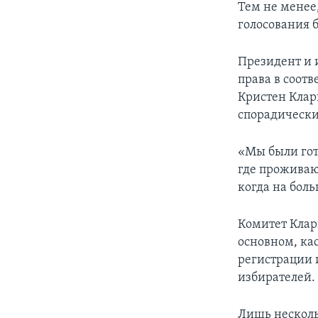
Тем не менее
голосования 
Президент и 
права в соотв
Кристен Клар
спорадически
«Мы были гот
где проживаю
когда на бол
Комитет Кларк
основном, ка
регистрации 
избирателей.
Лишь несколь