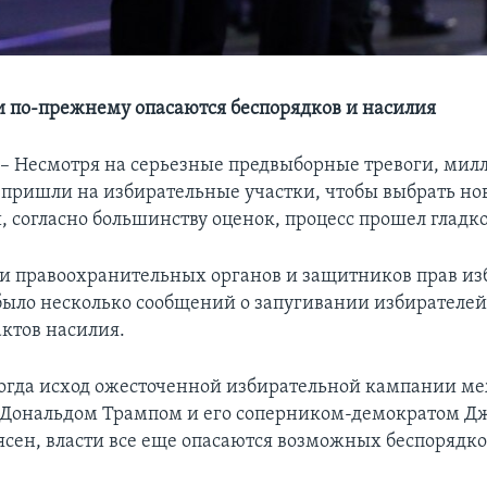
и по-прежнему опасаются беспорядков и насилия
 Несмотря на серьезные предвыборные тревоги, мил
пришли на избирательные участки, чтобы выбрать но
, согласно большинству оценок, процесс прошел гладко
и правоохранительных органов и защитников прав из
 было несколько сообщений о запугивании избирателей
актов насилия.
когда исход ожесточенной избирательной кампании м
 Дональдом Трампом и его соперником-демократом Д
еясен, власти все еще опасаются возможных беспорядко