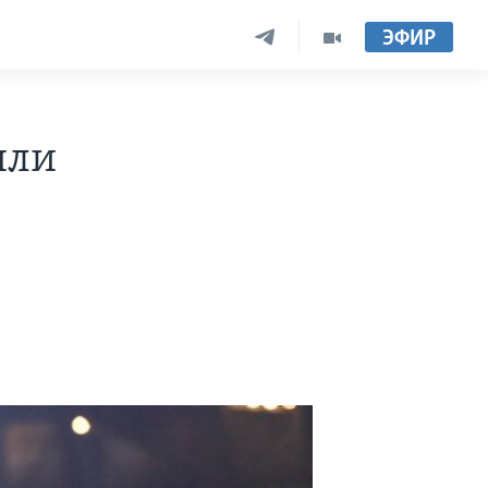
ЭФИР
шли