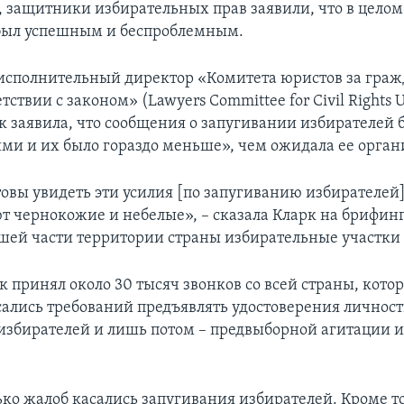
, защитники избирательных прав заявили, что в целом
был успешным и беспроблемным.
исполнительный директор «Комитета юристов за гра
етствии с законом» (Lawyers Committee for Civil Rights 
к заявила, что сообщения о запугивании избирателей 
ми и их было гораздо меньше», чем ожидала ее орган
овы увидеть эти усилия [по запугиванию избирателей
т чернокожие и небелые», – сказала Кларк на брифинг
ьшей части территории страны избирательные участки
 принял около 30 тысяч звонков со всей страны, котор
сались требований предъявлять удостоверения личност
избирателей и лишь потом – предвыборной агитации и
ко жалоб касались запугивания избирателей. Кроме то