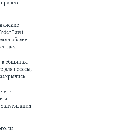
 процесс
жданские
Under Law)
были «более
изация.
] в общинах,
е для прессы,
 закрылись.
ые, в
и и
 запугивания
го, из