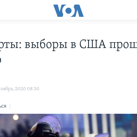
рты: выборы в США про
о
оябрь, 2020 08:30
ься