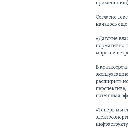
применению) 
Согласно текс
началось еще 
«Датские вла
нормативно-п
морской ветр
В краткосрочн
эксплуатацию
расширить ис
перспективе, 
потенциал оф
«Теперь мы е
электроэнерг
инфраструкту