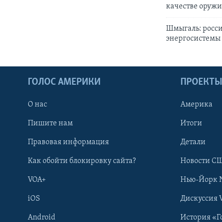
качестве оружи
Шмыгаль: росси
энергосистемы
ГОЛОС АМЕРИКИ
ПРОЕКТ
О нас
Америка
Пишите нам
Итоги
Правовая информация
Детали
Как обойти блокировку сайта?
Новости СШ
VOA+
Нью-Йорк 
iOS
Дискуссия 
Android
История «Г