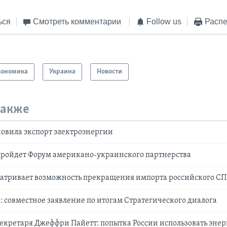
ься
Смотреть комментарии
Follow us
Распе
кономика
Украина
Новости
также
овила экспорт электроэнергии
пройдет Форум американо-украинского партнерства
матривает возможность прекращения импорта российского СП
 совместное заявление по итогам Стратегического диалога
кретаря Джеффри Пайетт: попытка России использовать энер