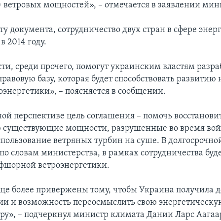
ветровых мощностей», – отмечается в заявлении мин
ту документа, сотрудничество двух стран в сфере энер
в 2014 году.
сти, среди прочего, помогут украинским властям разра
равовую базу, которая будет способствовать развитию
оэнергетики», – поясняется в сообщении.
ой перспективе цель соглашения – помочь восстановит
 существующие мощности, разрушенные во время вой
пользование ветряных турбин на суше. В долгосрочно
по словам министерства, в рамках сотрудничества буд
фшорной ветроэнергетики.
ще более привержены тому, чтобы Украина получила д
ии и возможность переосмыслить свою энергетическу
ру», – подчеркнул министр климата Дании Ларс Аагаа