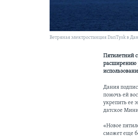
Ветряная электростанция DanTysk в Да
Пятилетний с
расширению у
использован
Дания подпис
помочь ей во
укрепить ее 
датское Мини
«Новое пятиле
сможет еще б