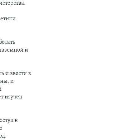
истерства.
гетики
ботать
 наземной и
ь и ввести в
ны, и
й
ет изучен
оступ к
ю
рд.