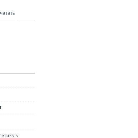
чатать
Г
гетику в