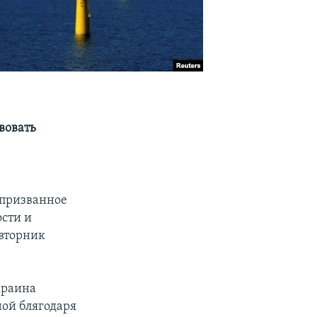
вовать
 призванное
сти и
 вторник
краина
ой блягодаря