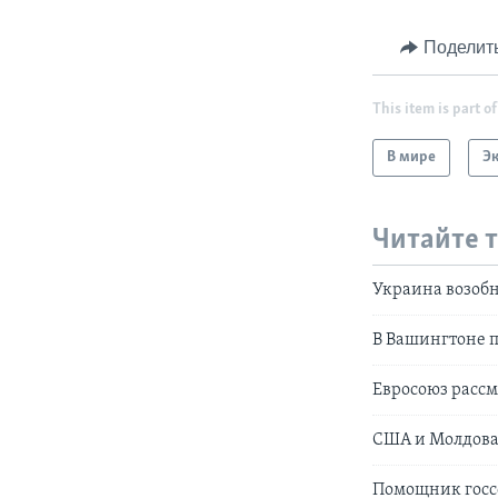
Поделит
This item is part of
В мире
Э
Читайте 
Украина возобн
В Вашингтоне 
Евросоюз расс
США и Молдова:
Помощник госсе