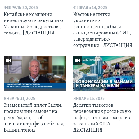
ФЕВРАЛЬ 20, 2025
ФЕВРАЛЬ 14, 2025
Китайские компании
Жестокие пытки
инвестируют в оккупацию
украинских
Украины. Из подростков в
военнопленных были
солдаты | ДИСТАНЦИЯ
санкционированы ФСИН,
утверждают экс-
сотрудники | ДИСТАНЦИЯ
ЯНВАРЬ 31, 2025
ЯНВАРЬ 16, 2025
Знаменитый пилот Салли,
Десятки танкеров,
посадивший самолет на
перевозящих российскую
реку Гудзон, — об
нефть, застряли в море из-
авиакатастрофе в небе над
за санкций США |
Вашингтоном
ДИСТАНЦИЯ