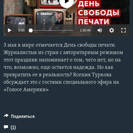
No media source currently available
Learning English
СОЦИАЛЬНЫЕ СЕТИ
0:00
1:30:49
3 мая в мире отмечается День свободы печати.
Журналистам из стран с авторитарным режимом
Языки
этот праздник напоминает о том, чего нет, но на
что, возможно, еще остается надежда. Но как
превратить ее в реальность? Ксения Туркова
обсуждает это с гостями специального эфира на
«Голосе Америки»
Поделиться
(1)