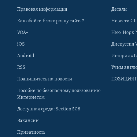
Правовая информация
Детали
Как обойти блокировку сайта?
Новости СШ
VOA+
Нью-Йорк 
iOS
Дискуссия 
Android
История «Г
RSS
Учим англ
Learning English
Подпишитесь на новости
ПОЗИЦИЯ 
Пособие по безопасному пользованию
СОЦИАЛЬНЫЕ СЕТИ
Интернетом
Доступная среда: Section 508
Вакансии
Приватность
Языки