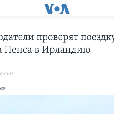
одатели проверят поездк
 Пенса в Ирландию
19 01:47
ься