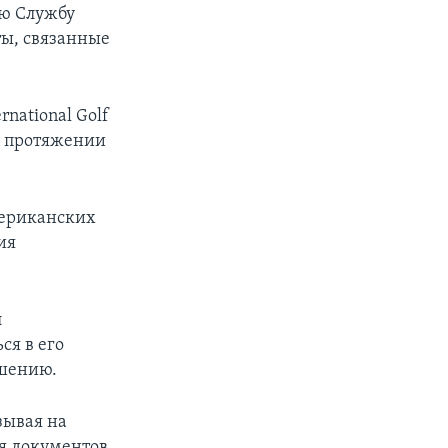
ую Службу
ты, связанные
national Golf
а протяжении
американских
ия
л
ся в его
ешению.
зывая на
ия документов