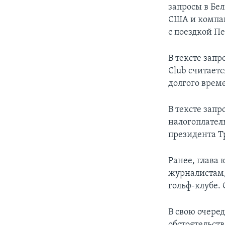
запросы в Бе
США и компан
с поездкой П
В тексте запр
Club считает
долгого врем
В тексте запр
налогоплател
президента Т
Ранее, глава
журналистам,
гольф-клубе.
В свою очере
обстоятельст