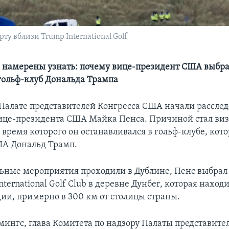
ту вблизи Trump International Golf
 намерены узнать: почему вице-президент США выбра
ольф-клуб Дональда Трампа
Палате представителей Конгресса США начали расслед
це-президента США Майка Пенса. Причиной стал виз
 время которого он останавливался в гольф-клубе, кот
ША Дональд Трамп.
ьные мероприятия проходили в Дублине, Пенс выбрал 
ternational Golf Club в деревне Дунбег, которая наход
ии, примерно в 300 км от столицы страны.
ингс, глава Комитета по надзору Палаты представите