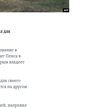
л для
ование в
ит Пенса в
орым владеет
для своего
ится на другом
лей, направил