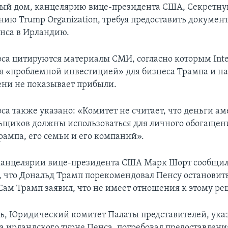
лый дом, канцелярию вице-президента США, Секретн
ию Trump Organization, требуя предоставить докумен
енса в Ирландию.
оса цитируются материалы СМИ, согласно которым Inter
ся «проблемной инвестицией» для бизнеса Трампа и н
ени не показывает прибыли.
оса также указано: «Комитет не считает, что деньги 
ьщиков должны использоваться для личного обогащен
рампа, его семьи и его компаний».
 канцелярии вице-президента США Марк Шорт сообщи
 что Дональд Трамп порекомендовал Пенсу остановить
 Сам Трамп заявил, что не имеет отношения к этому р
дь, Юридический комитет Палаты представителей, ука
ва ирландского турне Пенса, потребовал предоставлен