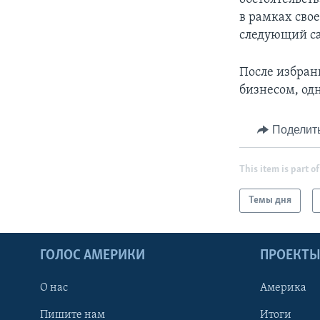
в рамках сво
следующий са
После избран
бизнесом, од
Поделит
This item is part of
Темы дня
ГОЛОС АМЕРИКИ
ПРОЕКТ
О нас
Америка
Пишите нам
Итоги