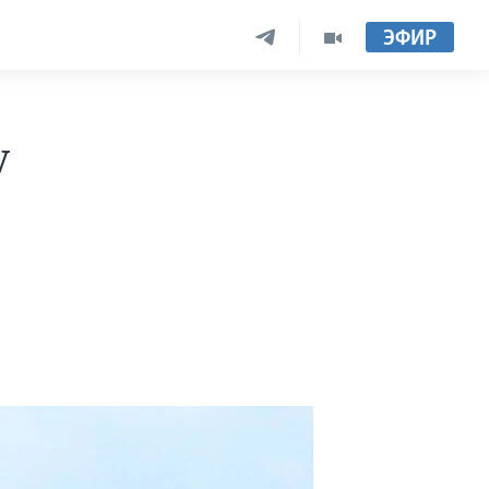
ЭФИР
у