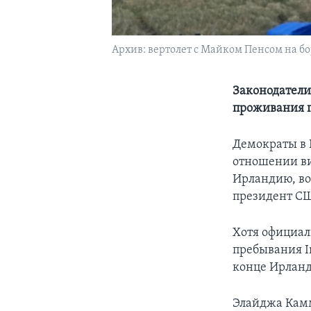
Архив: вертолет с Майком Пенсом на бор
Законодатели
проживания г
Демократы в 
отношении ви
Ирландию, во
президент С
Хотя официал
пребывания In
конце Ирланд
Элайджа Камм