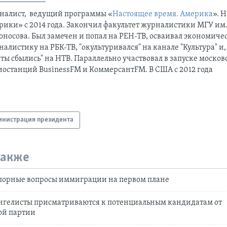
налист, ведущий программы «
Настоящее время. Америка
». 
рики» с 2014 года. Закончил факультет журналистики МГУ им.
оносова. Был замечен и попал на РЕН-ТВ, осваивал экономиче
алистику на РБК-ТВ, "окультуривался" на канале "Культура" и,
ты сбылись" на НТВ. Параллельно участвовал в запуске москов
иостанций BusinessFM и КоммерсантFM. В США с 2012 года
нистрация президента
также
спорные вопросы иммиграции на первом плане
нгелисты присматриваются к потенциальным кандидатам от
ой партии