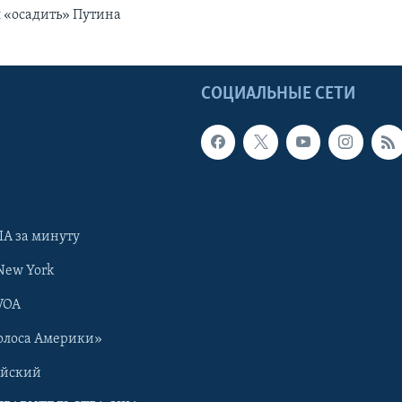
 «осадить» Путина
Ы
СОЦИАЛЬНЫЕ СЕТИ
А за минуту
New York
VOA
олоса Америки»
ийский