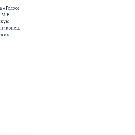
На «Голосе
 М.В.
скую
 наконец,
ских