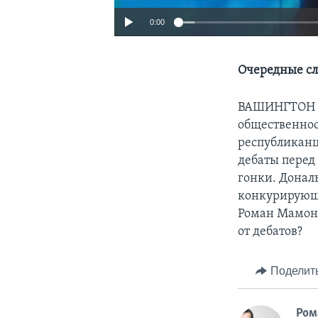
0:00
Очередные сл
ВАШИНГТОН
общественнос
республиканц
дебаты перед
гонки. Донал
конкурирующе
Роман Мамоно
от дебатов?
Поделит
Ром