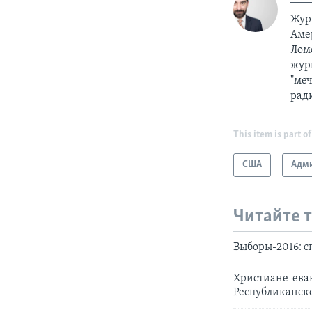
Жур
Аме
Лом
журн
"меч
рад
This item is part of
США
Адми
Читайте 
Выборы-2016: 
Христиане-ева
Республиканск