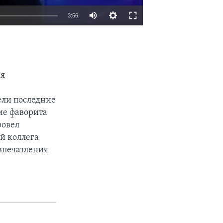
3:56
EMBED
SHARE
ая
ели последние
ие фаворита
ровел
й коллега
впечатления