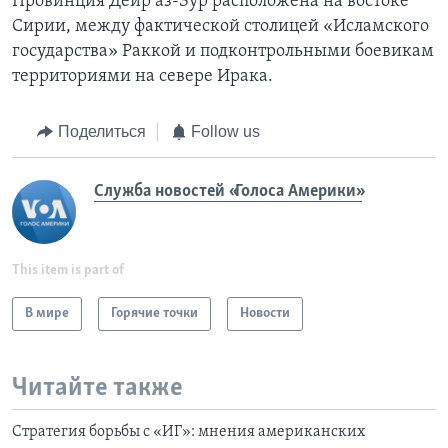
Провинция Дейр аз-Зур расположена на востоке
Сирии, между фактической столицей «Исламского
государства» Раккой и подконтрольными боевикам
территориями на севере Ирака.
Поделиться
Follow us
Служба новостей «Голоса Америки»
This item is part of
В мире
Горячие точки
Новости
Читайте также
Стратегия борьбы с «ИГ»: мнения американских