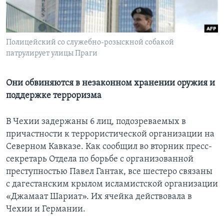
Learning English
Полицейский со служебно-розыскной собакой
СОЦИАЛЬНЫЕ СЕТИ
патрулирует улицы Праги
Они обвиняются в незаконном хранении оружия и
Языки
поддержке терроризма
В Чехии задержаны 6 лиц, подозреваемых в
причастности к террористической организации на
Северном Кавказе. Как сообщил во вторник пресс-
секретарь Отдела по борьбе с организованной
преступностью Павел Гантак, все шестеро связаны
с дагестанским крылом исламистской организации
«Джамаат Шариат». Их ячейка действовала в
Чехии и Германии.