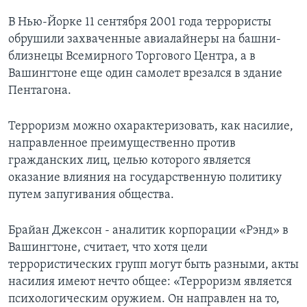
В Нью-Йорке 11 сентября 2001 года террористы
Learning English
обрушили захваченные авиалайнеры на башни-
близнецы Всемирного Торгового Центра, а в
СОЦИАЛЬНЫЕ СЕТИ
Вашингтоне еще один самолет врезался в здание
Пентагона.
Языки
Терроризм можно охарактеризовать, как насилие,
направленное преимущественно против
гражданских лиц, целью которого является
оказание влияния на государственную политику
путем запугивания общества.
Брайан Джексон - аналитик корпорации «Рэнд» в
Вашингтоне, считает, что хотя цели
террористических групп могут быть разными, акты
насилия имеют нечто общее: «Терроризм является
психологическим оружием. Он направлен на то,