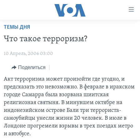
Линки
доступности
Перейти
ТЕМЫ ДНЯ
на
ГЛАВНОЕ
Что такое терроризм?
основной
ПРОГРАММЫ
контент
10 Апрель, 2006 03:00
ПРОЕКТЫ
Перейти
АМЕРИКА
к
ЭКСПЕРТИЗА
Поделиться
НОВОСТИ ЗА МИНУТУ
УЧИМ АНГЛИЙСКИЙ
основной
ИНТЕРВЬЮ
ИТОГИ
НАША АМЕРИКАНСКАЯ ИСТОРИЯ
Акт терроризма может произойти где угодно, и
навигации
предсказать это невозможно. В феврале в иракском
Перейти
ФАКТЫ ПРОТИВ ФЕЙКОВ
ПОЧЕМУ ЭТО ВАЖНО?
А КАК В АМЕРИКЕ?
городе Самарра была взорвана шиитская
в
ЗА СВОБОДУ ПРЕССЫ
ДИСКУССИЯ VOA
АРТЕФАКТЫ
религиозная святыня. В минувшем октябре на
поиск
индонезийском острове Бали три террориста-
УЧИМ АНГЛИЙСКИЙ
ДЕТАЛИ
АМЕРИКАНСКИЕ ГОРОДКИ
самоубийцы унесли жизни 20 человек. В июле в
ВИДЕО
НЬЮ-ЙОРК NEW YORK
ТЕСТЫ
Лондоне прогремели взрывы в трех поездах метро
и автобусе.
ПОДПИСКА НА НОВОСТИ
АМЕРИКА. БОЛЬШОЕ ПУТЕШЕСТВИЕ