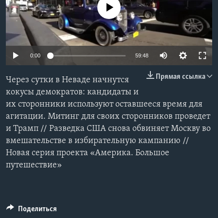
No media source currently available
Learning English
СОЦИАЛЬНЫЕ СЕТИ
0:00
59:48
Прямая ссылка
Через сутки в Неваде начнутся
Языки
кокусы демократов: кандидаты и
их сторонники используют оставшееся время для
агитации. Митинг для своих сторонников проведет
и Трамп // Разведка США снова обвиняет Москву во
вмешательстве в избирательную кампанию //
Новая серия проекта «Америка. Большое
путешествие»
Поделиться