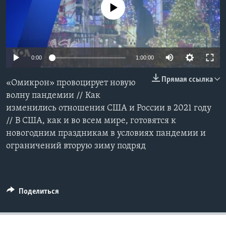
No media source currently available
Learning English
СОЦИАЛЬНЫЕ СЕТИ
0:00
1:00:00
Прямая ссылка
«Омикрон» провоцирует новую
Языки
волну пандемии // Как
изменились отношения США и России в 2021 году
// В США, как и во всем мире, готовятся к
новогодним праздникам в условиях пандемии и
ограничений вторую зиму подряд
Поделиться