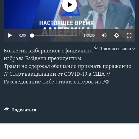
No media source currently available
Learning English
СОЦИАЛЬНЫЕ СЕТИ
0:00
1:00:00
Прямая ссылка
Коллегия выборщиков официально
Языки
избрала Байдена президентом,
Трамп не сдержал обещание признать поражение
// Cтарт вакцинации от COVID-19 в США //
Расследование кибератаки хакеров из РФ
Поделиться