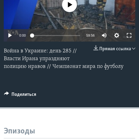
No media source currently available
Learning English
СОЦИАЛЬНЫЕ СЕТИ
0:00
59:56
Прямая ссылка
Война в Украине: день 285 //
Языки
Власти Ирана упраздняют
полицию нравов // Чемпионат мира по футболу
Поделиться
Эпизоды