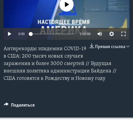
No media source currently available
Learning English
СОЦИАЛЬНЫЕ СЕТИ
0:00
1:00:00
Прямая ссылка
Антирекорды эпидемии COVID-19
Языки
в США: 200 тысяч новых случаев
заражения и более 3000 смертей // Будущая
внешняя политика администрации Байдена //
США готовятся к Рождеству и Новому году
Поделиться