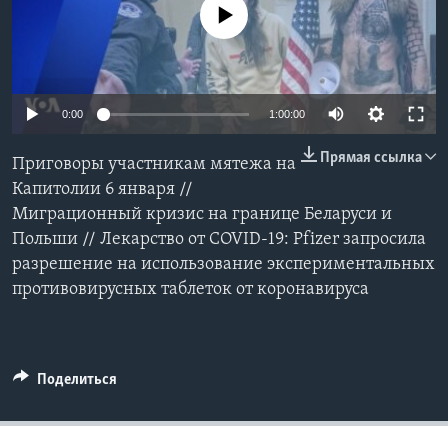
No media source currently available
Learning English
СОЦИАЛЬНЫЕ СЕТИ
0:00
1:00:00
Прямая ссылка
Приговоры участникам мятежа на
Языки
Капитолии 6 января //
Миграционный кризис на границе Беларуси и
Польши // Лекарство от COVID-19: Pfizer запросила
разрешение на использование экспериментальных
противовирусных таблеток от коронавируса
Поделиться