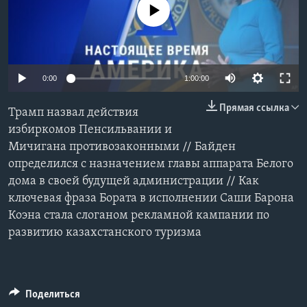
No media source currently available
Learning English
СОЦИАЛЬНЫЕ СЕТИ
0:00
1:00:00
Прямая ссылка
Трамп назвал действия
Языки
избиркомов Пенсильвании и
Мичигана противозаконными // Байден
определился с назначением главы аппарата Белого
дома в своей будущей администрации // Как
ключевая фраза Бората в исполнении Саши Барона
Коэна стала слоганом рекламной кампании по
развитию казахстанского туризма
Поделиться