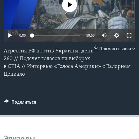
No media source currently available
Learning English
СОЦИАЛЬНЫЕ СЕТИ
0:00
59:56
Прямая ссылка
Агрессия РФ против Украины: день
Языки
260 // Подсчет голосов на выборах
в США // Интервью «Голоса Америки» с Валерием
Цепкало
Поделиться