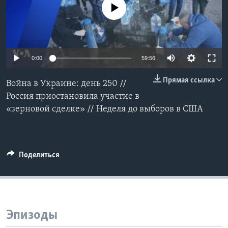
No media source currently available
Learning English
СОЦИАЛЬНЫЕ СЕТИ
0:00
59:56
Прямая ссылка
Война в Украине: день 250 //
Языки
Россия приостановила участие в
«зерновой сделке» // Неделя до выборов в США
Поделиться
Эпизоды