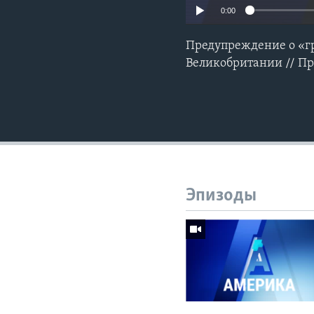
0:00
Предупреждение о «г
Великобритании // П
Эпизоды