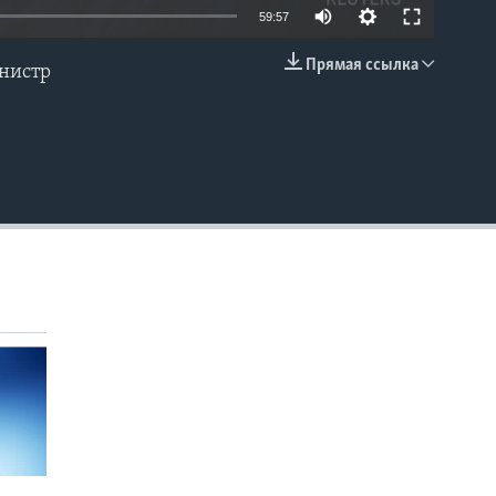
59:57
Прямая ссылка
инистр
EMBED