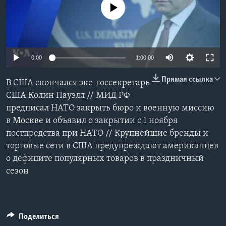
No media source currently available
Learning English
СОЦИАЛЬНЫЕ СЕТИ
0:00
1:00:00
Прямая ссылка
В США скончался экс-госсекретарь
Языки
США Колин Пауэлл // МИД РФ
предписал НАТО закрыть бюро и военную миссию
в Москве и объявил о закрытии с 1 ноября
постпредства при НАТО // Крупнейшие бренды и
торговые сети в США предупреждают американцев
о дефиците популярных товаров в праздничный
сезон
Поделиться