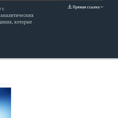
Прямая ссылка
 с
EMBED
х аналитических
щинах, которые