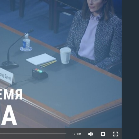
able
56:08