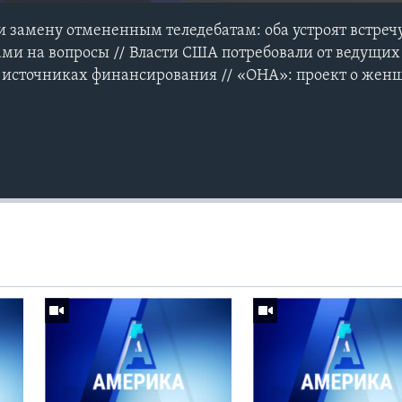
 замену отмененным теледебатам: оба устроят встречу
ами на вопросы // Власти США потребовали от ведущи
б источниках финансирования // «ОНА»: проект о жен