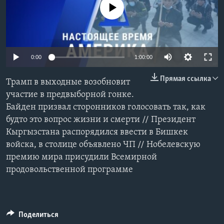
No media source currently available
Learning English
СОЦИАЛЬНЫЕ СЕТИ
0:00
1:00:00
Прямая ссылка
Трамп в выходные возобновит
Языки
участие в предвыборной гонке.
Байден призвал сторонников голосовать так, как
будто это вопрос жизни и смерти // Президент
Кыргызстана распорядился ввести в Бишкек
войска, в столице объявлено ЧП // Нобелевскую
премию мира присудили Всемирной
продовольственной программе
Поделиться