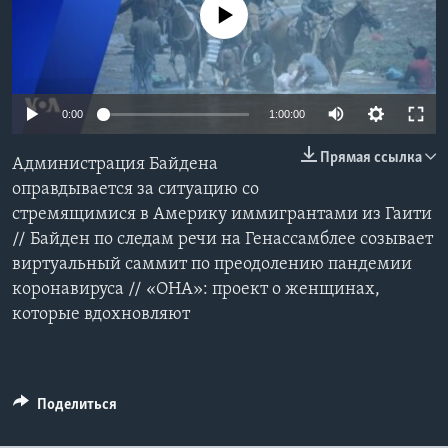
No media source currently available
Learning English
СОЦИАЛЬНЫЕ СЕТИ
0:00
1:00:00
Прямая ссылка
Администрация Байдена
Языки
оправдывается за ситуацию со
стремящимися в Америку иммигрантами из Гаити
// Байден по следам речи на Генассамблее созывает
виртуальный саммит по преодолению пандемии
коронавируса // «ОНА»: проект о женщинах,
которые вдохновляют
Поделиться