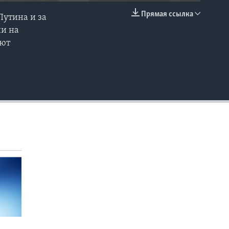
Прямая ссылка
утина и за
EMBED
ии на
яют