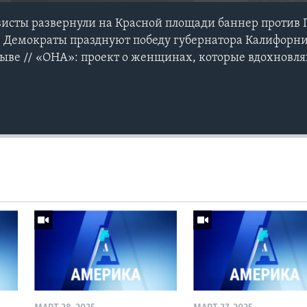
исты развернули на Красной площади баннер против П
/ Демократы празднуют победу губернатора Калифорн
зыве // «ОНА»: проект о женщинах, которые вдохновл