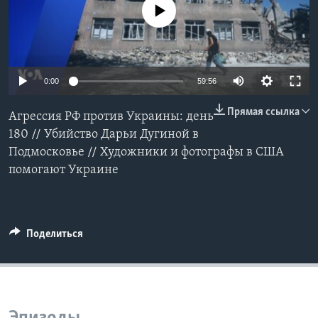
No media source currently available
Learning English
СОЦИАЛЬНЫЕ СЕТИ
0:00
59:56
Прямая ссылка
Агрессия РФ против Украины: день
Языки
180 // Убийство Дарьи Дугиной в
Подмосковье // Художники и фотографы в США
помогают Украине
Поделиться