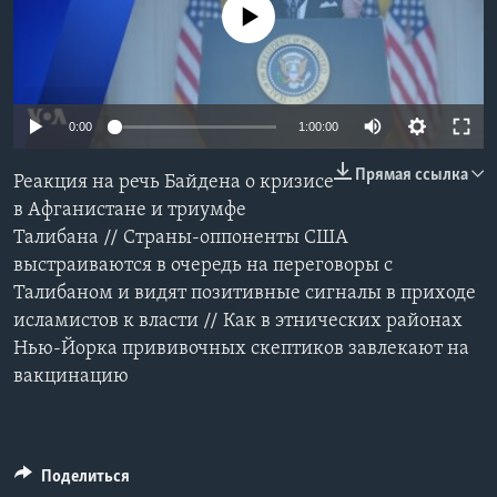
No media source currently available
Learning English
СОЦИАЛЬНЫЕ СЕТИ
0:00
1:00:00
Прямая ссылка
Реакция на речь Байдена о кризисе
Языки
в Афганистане и триумфе
Талибана // Страны-оппоненты США
выстраиваются в очередь на переговоры с
Талибаном и видят позитивные сигналы в приходе
исламистов к власти // Как в этнических районах
Нью-Йорка прививочных скептиков завлекают на
вакцинацию
Поделиться