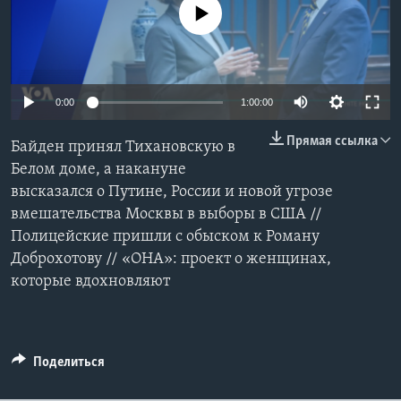
No media source currently available
Learning English
СОЦИАЛЬНЫЕ СЕТИ
0:00
1:00:00
Прямая ссылка
Байден принял Тихановскую в
Языки
Белом доме, а накануне
высказался о Путине, России и новой угрозе
вмешательства Москвы в выборы в США //
Полицейские пришли с обыском к Роману
Доброхотову // «ОНА»: проект о женщинах,
которые вдохновляют
Поделиться