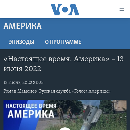
Линки
доступности
Перейти
АМЕРИКА
на
ГЛАВНОЕ
основной
ПРОГРАММЫ
ЭПИЗОДЫ
O ПРОГРАММЕ
контент
ПРОЕКТЫ
Перейти
АМЕРИКА
«Настоящее время. Америка» – 13
к
ЭКСПЕРТИЗА
НОВОСТИ ЗА МИНУТУ
УЧИМ АНГЛИЙСКИЙ
основной
июня 2022
ИНТЕРВЬЮ
ИТОГИ
НАША АМЕРИКАНСКАЯ ИСТОРИЯ
навигации
Перейти
13 Июнь, 2022 21:05
ФАКТЫ ПРОТИВ ФЕЙКОВ
ПОЧЕМУ ЭТО ВАЖНО?
А КАК В АМЕРИКЕ?
в
Роман Мамонов
Русская служба «Голоса Америки»
ЗА СВОБОДУ ПРЕССЫ
ДИСКУССИЯ VOA
АРТЕФАКТЫ
поиск
УЧИМ АНГЛИЙСКИЙ
ДЕТАЛИ
АМЕРИКАНСКИЕ ГОРОДКИ
ВИДЕО
НЬЮ-ЙОРК NEW YORK
ТЕСТЫ
ПОДПИСКА НА НОВОСТИ
АМЕРИКА. БОЛЬШОЕ ПУТЕШЕСТВИЕ