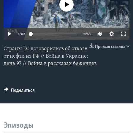
No media source currently available
Learning English
СОЦИАЛЬНЫЕ СЕТИ
0:00
59:58
Прямая ссылка
Страны ЕС договорились об отказе
Языки
от нефти из РФ // Война в Украине:
день 97 // Война в рассказах беженцев
Поделиться
Эпизоды