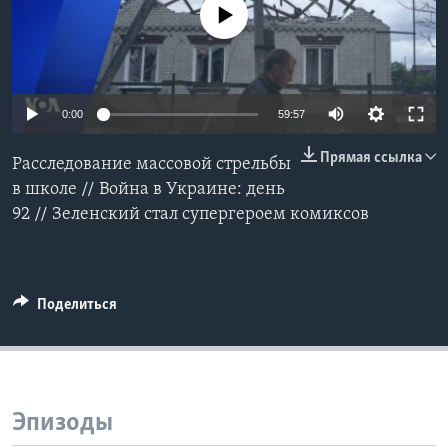
No media source currently available
Learning English
СОЦИАЛЬНЫЕ СЕТИ
0:00
59:57
Прямая ссылка
Расследование массовой стрельбы
Языки
в школе // Война в Украине: день
92 // Зеленский стал супергероем комиксов
Поделиться
Эпизоды