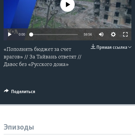
No media source currently available
Learning English
СОЦИАЛЬНЫЕ СЕТИ
0:00
59:56
Прямая ссылка
«Пополнять бюджет за счет
Языки
врагов» // За Тайвань ответят //
Давос без «Русского дома»
Поделиться
Эпизоды