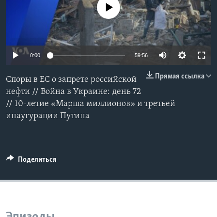
No media source currently available
Learning English
СОЦИАЛЬНЫЕ СЕТИ
0:00
59:56
Прямая ссылка
Споры в ЕС о запрете российской
Языки
нефти // Война в Украине: день 72
// 10-летие «Марша миллионов» и третьей
инаугурации Путина
Поделиться