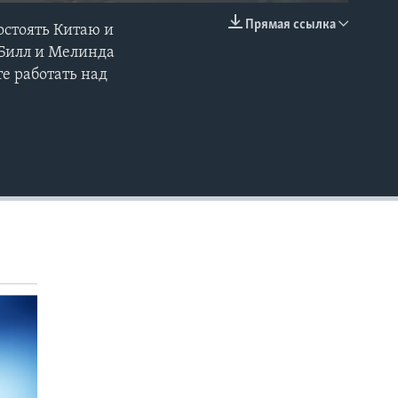
Прямая ссылка
остоять Китаю и
EMBED
 Билл и Мелинда
те работать над